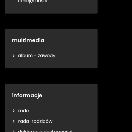
umiejętności
multimedia
album - zawody
informacje
rodo
rada-rodziców
deklaracja dostępności