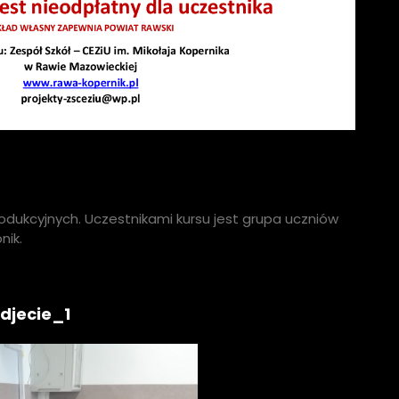
odukcyjnych. Uczestnikami kursu jest grupa uczniów
nik.
djecie_1