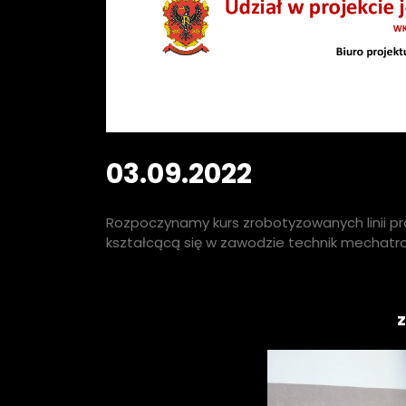
03.09.2022
Rozpoczynamy kurs zrobotyzowanych linii pr
kształcącą się w zawodzie technik mechatro
z