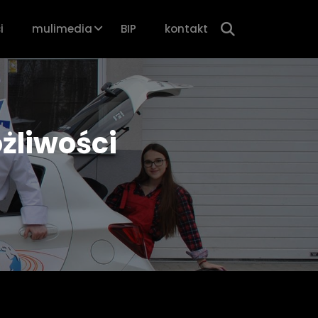
i
mulimedia
BIP
kontakt
żliwości