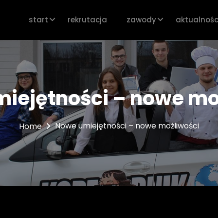
start
rekrutacja
zawody
aktualnośc
iejętności – nowe mo
Nowe umiejętności – nowe możliwości
Home